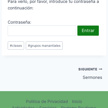
Para verlo, por favor, introduce tu contraseña a
continuación:
Contraseña:
Etiquetas
#
clases
#
grupos manantiales
de
la
entrada:
Navegación
SIGUIENTE
Sermones
de
entradas
Politica de Privacidad
Inicio
Actividades – Servicios
Registro Bautismo